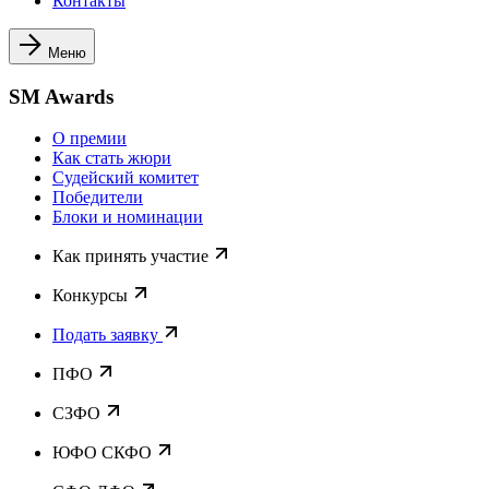
Контакты
Меню
SM Awards
О премии
Как стать жюри
Судейский комитет
Победители
Блоки и номинации
Как принять участие
Конкурсы
Подать заявку
ПФО
СЗФО
ЮФО СКФО