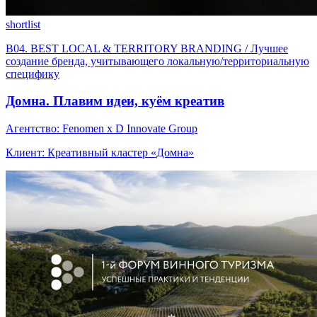
shortlist
B04. BEST LOCAL & TERRITORY BRANDING / Лучшее
создание бренда, учитывающего локальную/территориальную
специфику
Домна. Плавим идеи, куём креатив
Агентство: Fenomen x D Innovate Group
Клиент: Креативный кластер «Домна»