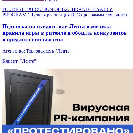
F03. BEST EXECUTION OF B2С BRAND LOYALTY
PROGRAM / Лучшая реализация B2С программы лояльности
Подписка на скидки: как Лента изменила
правила игры в ритейле и обошла конкурентов
в предложении выгоды
Агентство: Торговая сеть "Лента"
Клиент: "Лента"