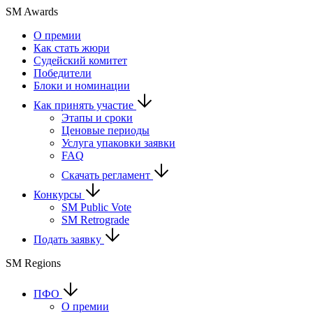
SM Awards
О премии
Как стать жюри
Судейский комитет
Победители
Блоки и номинации
Как принять участие
Этапы и сроки
Ценовые периоды
Услуга упаковки заявки
FAQ
Скачать регламент
Конкурсы
SM Public Vote
SM Retrograde
Подать заявку
SM Regions
ПФО
О премии