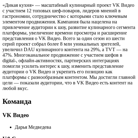
«Дикая кухня» — масштабный кулинарный проект VK Видео
с участием 12 топовых шеф-поваров, лидеров мнений в
гастрономии, сотрудничество с которыми стало ключевым
элементом продвижения. Кампания была нацелена на
привлечение аудитории к шоу, развитие кулинарного сегмента
платформы, увеличение времени просмотра и расширение
представления о VK Видео. Всего за один сезон из шести
серий проект собрал более 8 млн уникальных зрителей,
увеличил DAU кулинарного контента на 29%, а TVT — на
47%. Многоканальное продвижение с участием шефов в
digital-, офлайн-активностях, партнерских интеграциях
помогли усилить интерес к шоу, изменить представление
аудитории о VK Видео и укрепить его позицию как
платформы с разнообразным контентом. Мы достигли главной
цели — показали аудитории, что в VK Видео есть контент на
любой вкус.
Команда
VK Видео
Дарья Медведева