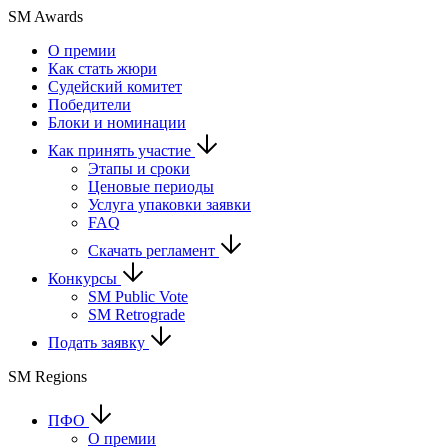
SM Awards
О премии
Как стать жюри
Судейский комитет
Победители
Блоки и номинации
Как принять участие
Этапы и сроки
Ценовые периоды
Услуга упаковки заявки
FAQ
Скачать регламент
Конкурсы
SM Public Vote
SM Retrograde
Подать заявку
SM Regions
ПФО
О премии