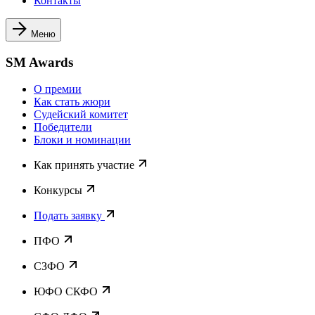
Контакты
Меню
SM Awards
О премии
Как стать жюри
Судейский комитет
Победители
Блоки и номинации
Как принять участие
Конкурсы
Подать заявку
ПФО
СЗФО
ЮФО СКФО