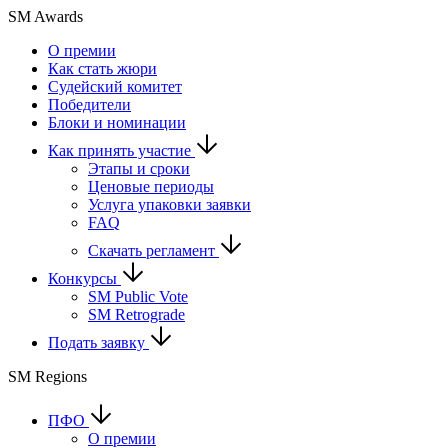
SM Awards
О премии
Как стать жюри
Судейский комитет
Победители
Блоки и номинации
Как принять участие
Этапы и сроки
Ценовые периоды
Услуга упаковки заявки
FAQ
Скачать регламент
Конкурсы
SM Public Vote
SM Retrograde
Подать заявку
SM Regions
ПФО
О премии