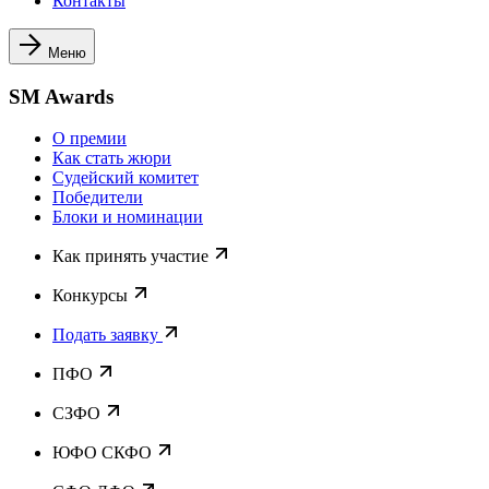
Контакты
Меню
SM Awards
О премии
Как стать жюри
Судейский комитет
Победители
Блоки и номинации
Как принять участие
Конкурсы
Подать заявку
ПФО
СЗФО
ЮФО СКФО