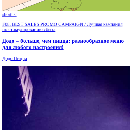
shortlist
F08. BEST SALES PROMO CAMPAIGN / Лучшая кампания
по стимулированию сбыта
Додо – больше, чем пицца: разнообразное меню
для любого настроения!
Додо Пицца