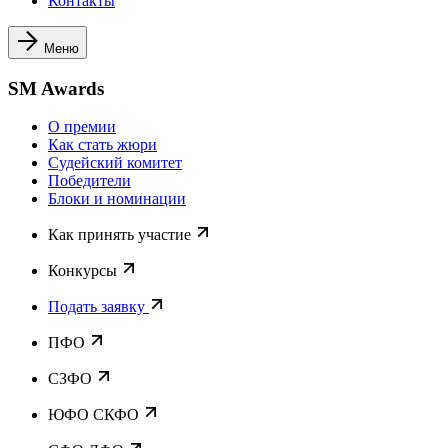
Контакты
Меню
SM Awards
О премии
Как стать жюри
Судейский комитет
Победители
Блоки и номинации
Как принять участие
Конкурсы
Подать заявку
ПФО
СЗФО
ЮФО СКФО