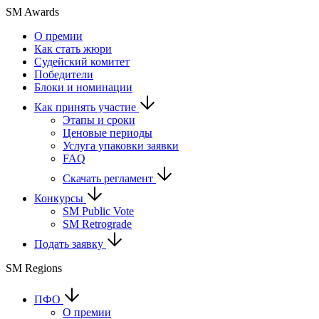
SM Awards
О премии
Как стать жюри
Судейский комитет
Победители
Блоки и номинации
Как принять участие
Этапы и сроки
Ценовые периоды
Услуга упаковки заявки
FAQ
Скачать регламент
Конкурсы
SM Public Vote
SM Retrograde
Подать заявку
SM Regions
ПФО
О премии