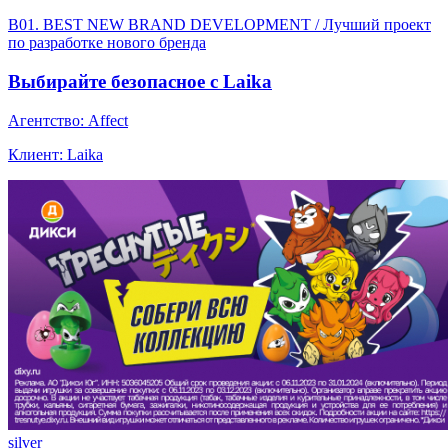
B01. BEST NEW BRAND DEVELOPMENT / Лучший проект
по разработке нового бренда
Выбирайте безопасное с Laika
Агентство: Affect
Клиент: Laika
silver