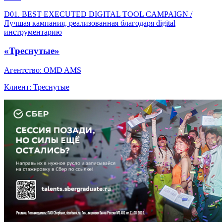
D01. BEST EXECUTED DIGITAL TOOL CAMPAIGN /
Лучшая кампания, реализованная благодаря digital
инструментарию
«Треснутые»
Агентство: OMD AMS
Клиент: Треснутые