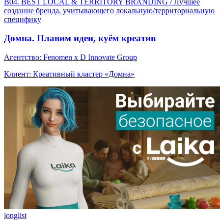
B04. BEST LOCAL & TERRITORY BRANDING / Лучшее
создание бренда, учитывающего локальную/территориальную
специфику
Домна. Плавим идеи, куём креатив
Агентство: Fenomen x D Innovate Group
Клиент: Креативный кластер «Домна»
longlist