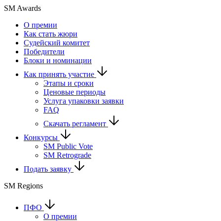
SM Awards
О премии
Как стать жюри
Судейский комитет
Победители
Блоки и номинации
Как принять участие
Этапы и сроки
Ценовые периоды
Услуга упаковки заявки
FAQ
Скачать регламент
Конкурсы
SM Public Vote
SM Retrograde
Подать заявку
SM Regions
ПФО
О премии