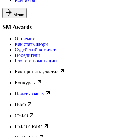
Контакты
Меню
SM Awards
О премии
Как стать жюри
Судейский комитет
Победители
Блоки и номинации
Как принять участие
Конкурсы
Подать заявку
ПФО
СЗФО
ЮФО СКФО