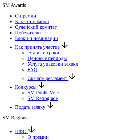
SM Awards
О премии
Как стать жюри
Судейский комитет
Победители
Блоки и номинации
Как принять участие
Этапы и сроки
Ценовые периоды
Услуга упаковки заявки
FAQ
Скачать регламент
Конкурсы
SM Public Vote
SM Retrograde
Подать заявку
SM Regions
ПФО
О премии