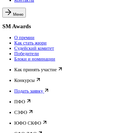
Контакты
Меню
SM Awards
О премии
Как стать жюри
Судейский комитет
Победители
Блоки и номинации
Как принять участие
Конкурсы
Подать заявку
ПФО
СЗФО
ЮФО СКФО