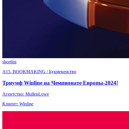
shortlist
A15. BOOKMAKING / Букмекерство
Триумф Winline на Чемпионате Европы-2024!
Агентство: MullenLowe
Клиент: Winline