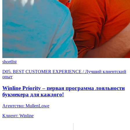
shortlist
D05. BEST CUSTOMER EXPERIENCE / Лучший клиентский
опыт
Winline Priority – первая программа лояльности
букмекера для каждого!
Агентство: MullenLowe
Клиент: Winline