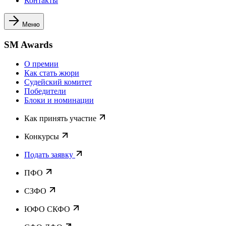
Контакты
Меню
SM Awards
О премии
Как стать жюри
Судейский комитет
Победители
Блоки и номинации
Как принять участие
Конкурсы
Подать заявку
ПФО
СЗФО
ЮФО СКФО