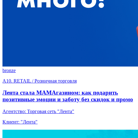
bronze
A10. RETAIL / Розничная торговля
Лента стала МАМАгазином: как подарить
позитивные эмоции и заботу без скидок и промо
Агентство: Торговая сеть "Лента"
Клиент: "Лента"