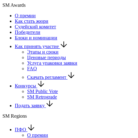
SM Awards
О премии
Как стать жюри
Судейский комитет
Победители
Блоки и номинации
Как принять участие
Этапы и сроки
Ценовые периоды
Услуга упаковки заявки
FAQ
Скачать регламент
Конкурсы
SM Public Vote
SM Retrograde
Подать заявку
SM Regions
ПФО
О премии