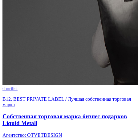
shortlist
B12. BEST PRIVATE LABEL / Лучшая собственная торговая
марка
Собственная торговая марка бизнес-подарков
Liquid Metall
Агентство: OTVETDESIGN