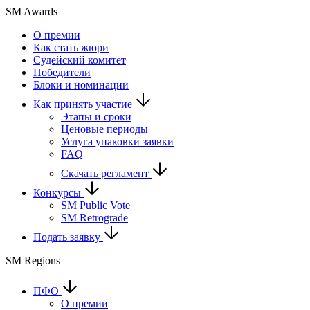
SM Awards
О премии
Как стать жюри
Судейский комитет
Победители
Блоки и номинации
Как принять участие
Этапы и сроки
Ценовые периоды
Услуга упаковки заявки
FAQ
Скачать регламент
Конкурсы
SM Public Vote
SM Retrograde
Подать заявку
SM Regions
ПФО
О премии