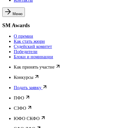
Контакты
Меню
SM Awards
О премии
Как стать жюри
Судейский комитет
Победители
Блоки и номинации
Как принять участие
Конкурсы
Подать заявку
ПФО
СЗФО
ЮФО СКФО