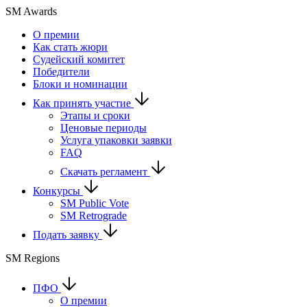
SM Awards
О премии
Как стать жюри
Судейский комитет
Победители
Блоки и номинации
Как принять участие
Этапы и сроки
Ценовые периоды
Услуга упаковки заявки
FAQ
Скачать регламент
Конкурсы
SM Public Vote
SM Retrograde
Подать заявку
SM Regions
ПФО
О премии