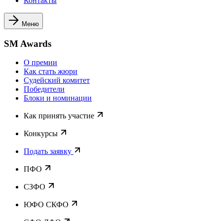
Контакты
Меню
SM Awards
О премии
Как стать жюри
Судейский комитет
Победители
Блоки и номинации
Как принять участие
Конкурсы
Подать заявку
ПФО
СЗФО
ЮФО СКФО