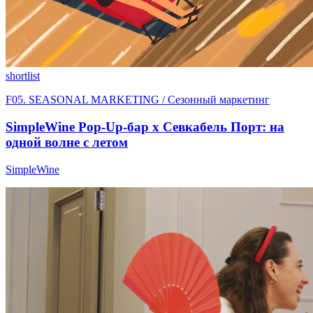
shortlist
F05. SEASONAL MARKETING / Сезонный маркетинг
SimpleWine Pop-Up-бар х Севкабель Порт: на
одной волне с летом
SimpleWine