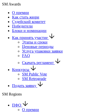
SM Awards
О премии
Как стать жюри
Судейский комитет
Победители
Блоки и номинации
Как принять участие
Этапы и сроки
Ценовые периоды
Услуга упаковки заявки
FAQ
Скачать регламент
Конкурсы
SM Public Vote
SM Retrograde
Подать заявку
SM Regions
ПФО
О премии