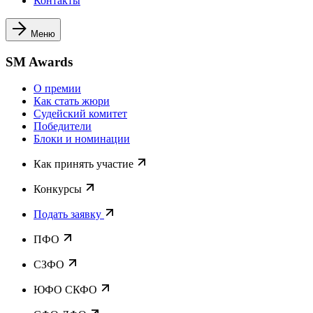
Контакты
Меню
SM Awards
О премии
Как стать жюри
Судейский комитет
Победители
Блоки и номинации
Как принять участие
Конкурсы
Подать заявку
ПФО
СЗФО
ЮФО СКФО