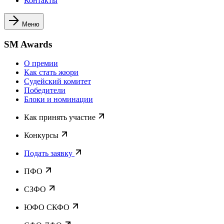
Контакты
Меню
SM Awards
О премии
Как стать жюри
Судейский комитет
Победители
Блоки и номинации
Как принять участие
Конкурсы
Подать заявку
ПФО
СЗФО
ЮФО СКФО