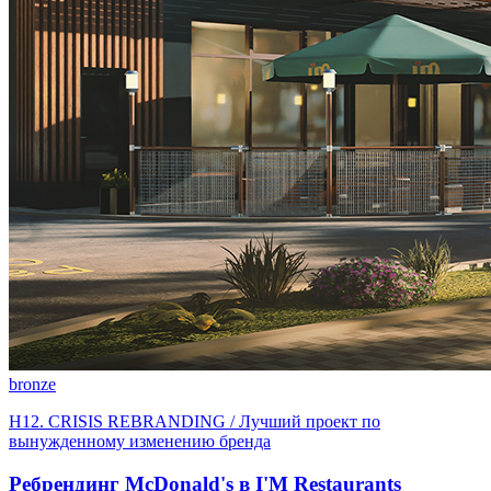
bronze
H12. CRISIS REBRANDING / Лучший проект по
вынужденному изменению бренда
Ребрендинг McDonald's в I'M Restaurants