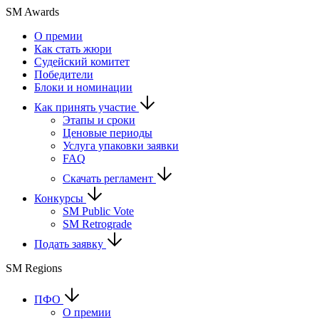
SM Awards
О премии
Как стать жюри
Судейский комитет
Победители
Блоки и номинации
Как принять участие
Этапы и сроки
Ценовые периоды
Услуга упаковки заявки
FAQ
Скачать регламент
Конкурсы
SM Public Vote
SM Retrograde
Подать заявку
SM Regions
ПФО
О премии