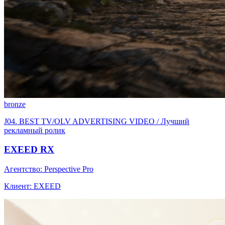
bronze
J04. BEST TV/OLV ADVERTISING VIDEO / Лучший
рекламный ролик
EXEED RX
Агентство: Perspective Pro
Клиент: EXEED