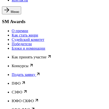
Контакты
Меню
SM Awards
О премии
Как стать жюри
Судейский комитет
Победители
Блоки и номинации
Как принять участие
Конкурсы
Подать заявку
ПФО
СЗФО
ЮФО СКФО