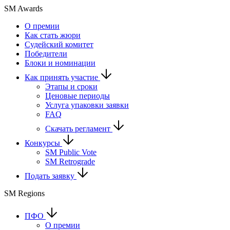
SM Awards
О премии
Как стать жюри
Судейский комитет
Победители
Блоки и номинации
Как принять участие
Этапы и сроки
Ценовые периоды
Услуга упаковки заявки
FAQ
Скачать регламент
Конкурсы
SM Public Vote
SM Retrograde
Подать заявку
SM Regions
ПФО
О премии