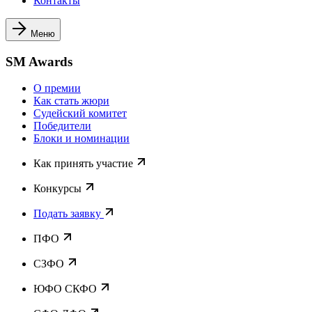
Контакты
Меню
SM Awards
О премии
Как стать жюри
Судейский комитет
Победители
Блоки и номинации
Как принять участие
Конкурсы
Подать заявку
ПФО
СЗФО
ЮФО СКФО