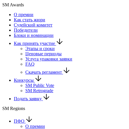
SM Awards
О премии
Как стать жюри
Судейский комитет
Победители
Блоки и номинации
Как принять участие
Этапы и сроки
Ценовые периоды
Услуга упаковки заявки
FAQ
Скачать регламент
Конкурсы
SM Public Vote
SM Retrograde
Подать заявку
SM Regions
ПФО
О премии