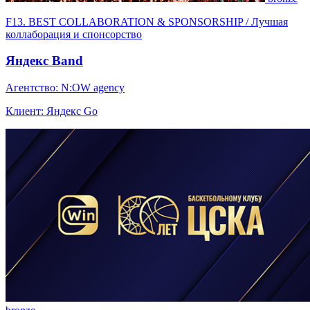
F13. BEST COLLABORATION & SPONSORSHIP / Лучшая
коллаборация и спонсорство
Яндекс Band
Агентство: N:OW agency
Клиент: Яндекс Go