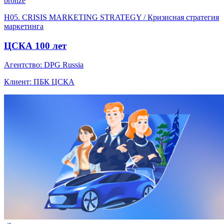
bronze
H05. CRISIS MARKETING STRATEGY / Кризисная стратегия
маркетинга
ЦСКА 100 лет
Агентство: DPG Russia
Клиент: ПБК ЦСКА