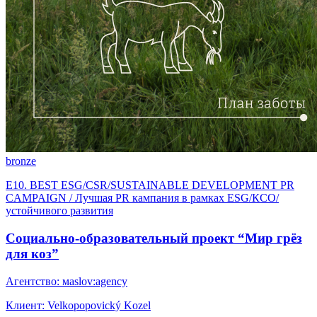
bronze
E10. BEST ESG/CSR/SUSTAINABLE DEVELOPMENT PR
CAMPAIGN / Лучшая PR кампания в рамках ESG/КСО/
устойчивого развития
Социально-образовательный проект “Мир грёз
для коз”
Агентство: мaslov:agency
Клиент: Velkopopovický Kozel