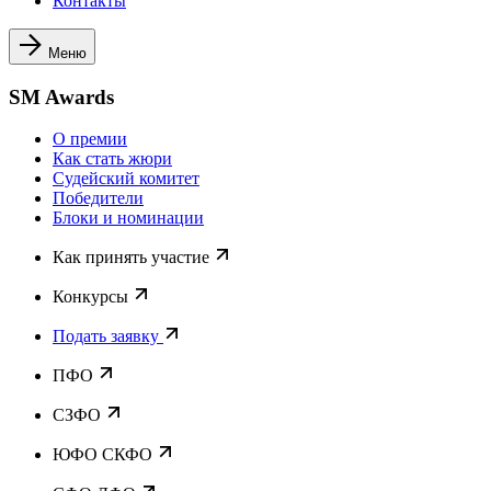
Контакты
Меню
SM Awards
О премии
Как стать жюри
Судейский комитет
Победители
Блоки и номинации
Как принять участие
Конкурсы
Подать заявку
ПФО
СЗФО
ЮФО СКФО