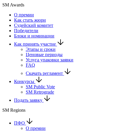
SM Awards
О премии
Как стать жюри
Судейский комитет
Победители
Блоки и номинации
Как принять участие
Этапы и сроки
Ценовые периоды
Услуга упаковки заявки
FAQ
Скачать регламент
Конкурсы
SM Public Vote
SM Retrograde
Подать заявку
SM Regions
ПФО
О премии