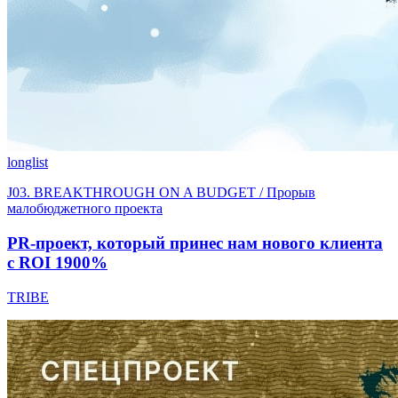
longlist
J03. BREAKTHROUGH ON A BUDGET / Прорыв
малобюджетного проекта
PR-проект, который принес нам нового клиента
с ROI 1900%
TRIBE