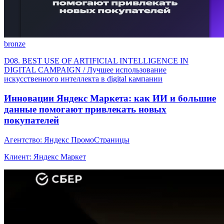
bronze
D08. BEST USE OF ARTIFICIAL INTELLIGENCE IN
DIGITAL CAMPAIGN / Лучшее использование
искусственного интеллекта в digital кампании
Инновации Яндекс Маркета: как ИИ и большие
данные помогают привлекать новых
покупателей
Агентство: Яндекс ПромоСтраницы
Клиент: Яндекс Маркет