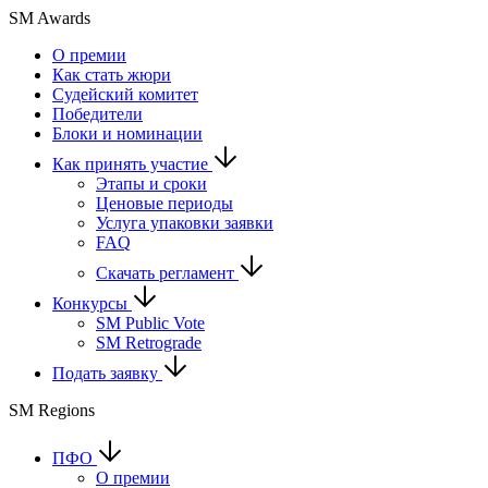
SM Awards
О премии
Как стать жюри
Судейский комитет
Победители
Блоки и номинации
Как принять участие
Этапы и сроки
Ценовые периоды
Услуга упаковки заявки
FAQ
Скачать регламент
Конкурсы
SM Public Vote
SM Retrograde
Подать заявку
SM Regions
ПФО
О премии