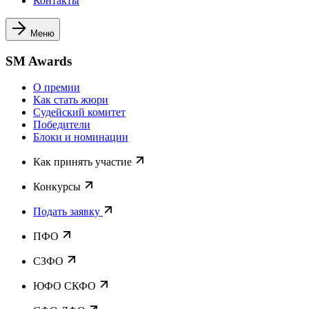
Контакты
Меню
SM Awards
О премии
Как стать жюри
Судейский комитет
Победители
Блоки и номинации
Как принять участие
Конкурсы
Подать заявку
ПФО
СЗФО
ЮФО СКФО