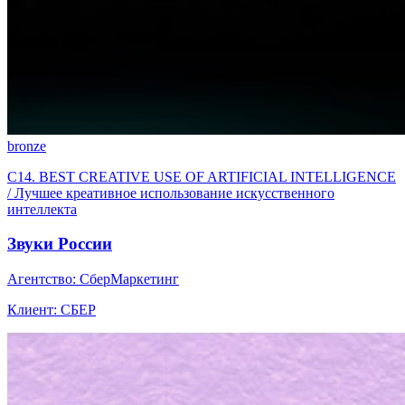
bronze
C14. BEST CREATIVE USE OF ARTIFICIAL INTELLIGENCE
/ Лучшее креативное использование искусственного
интеллекта
Звуки России
Агентство: СберМаркетинг
Клиент: СБЕР