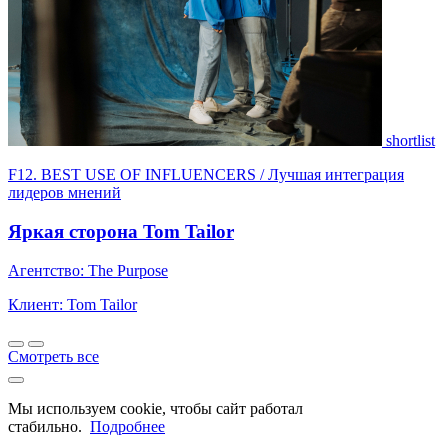
shortlist
F12. BEST USE OF INFLUENCERS / Лучшая интеграция
лидеров мнений
Яркая сторона Tom Tailor
Агентство: The Purpose
Клиент: Tom Tailor
Смотреть все
Мы используем cookie, чтобы сайт работал
стабильно.
Подробнее