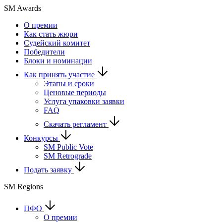
SM Awards
О премии
Как стать жюри
Судейский комитет
Победители
Блоки и номинации
Как принять участие
Этапы и сроки
Ценовые периоды
Услуга упаковки заявки
FAQ
Скачать регламент
Конкурсы
SM Public Vote
SM Retrograde
Подать заявку
SM Regions
ПФО
О премии