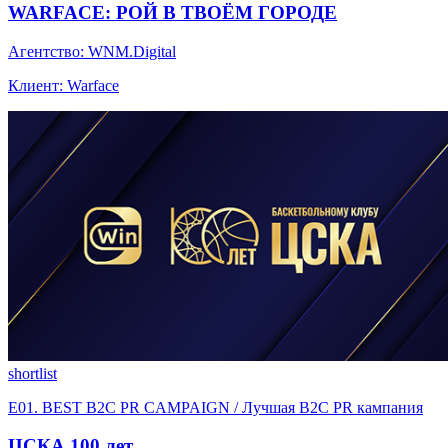
WARFACE: РОЙ В ТВОЁМ ГОРОДЕ
Агентство: WNM.Digital
Клиент: Warface
shortlist
E01. BEST B2C PR CAMPAIGN / Лучшая B2C PR кампания
ЦСКА 100 лет