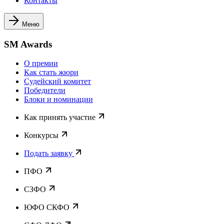
Контакты
Меню
SM Awards
О премии
Как стать жюри
Судейский комитет
Победители
Блоки и номинации
Как принять участие
Конкурсы
Подать заявку
ПФО
СЗФО
ЮФО СКФО