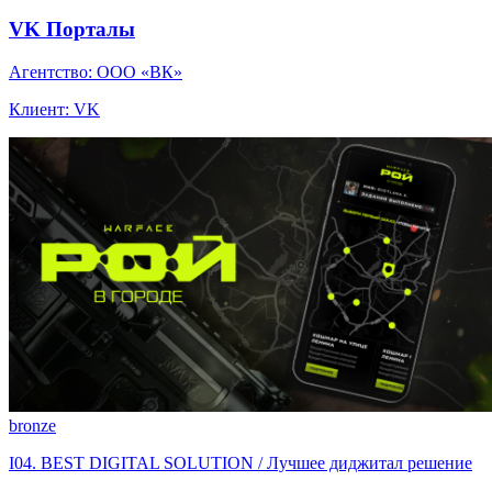
VK Порталы
Агентство: ООО «ВК»
Клиент: VK
bronze
I04. BEST DIGITAL SOLUTION / Лучшее диджитал решение