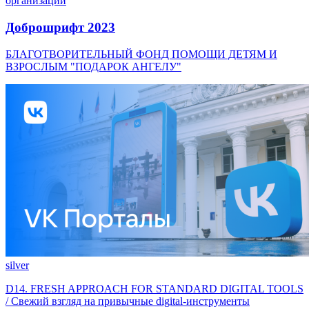
организации
Доброшрифт 2023
БЛАГОТВОРИТЕЛЬНЫЙ ФОНД ПОМОЩИ ДЕТЯМ И
ВЗРОСЛЫМ "ПОДАРОК АНГЕЛУ"
silver
D14. FRESH APPROACH FOR STANDARD DIGITAL TOOLS
/ Свежий взгляд на привычные digital-инструменты