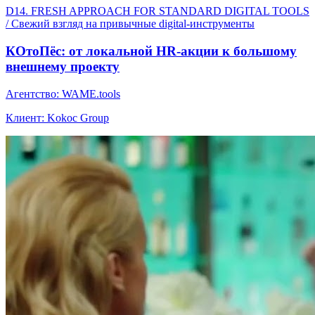
D14. FRESH APPROACH FOR STANDARD DIGITAL TOOLS
/ Свежий взгляд на привычные digital-инструменты
КОтоПёс: от локальной HR-акции к большому
внешнему проекту
Агентство: WAME.tools
Клиент: Kokoc Group