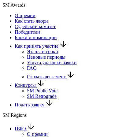
SM Awards
О премии
Как стать жюри
Судейский комитет
Победители
Блоки и номинации
Как принять участие
Этапы и сроки
Ценовые периоды
Услуга упаковки заявки
FAQ
Скачать регламент
Конкурсы
SM Public Vote
SM Retrograde
Подать заявку
SM Regions
ПФО
О премии