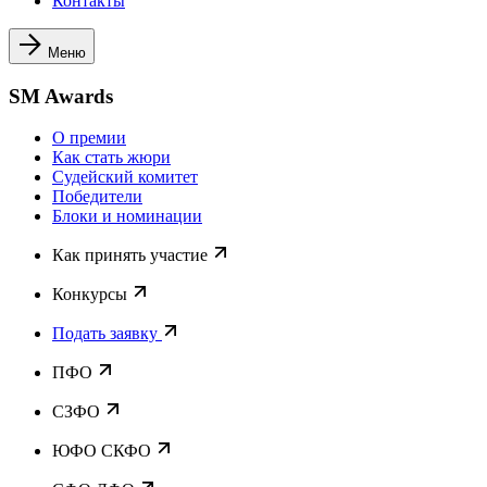
Контакты
Меню
SM Awards
О премии
Как стать жюри
Судейский комитет
Победители
Блоки и номинации
Как принять участие
Конкурсы
Подать заявку
ПФО
СЗФО
ЮФО СКФО