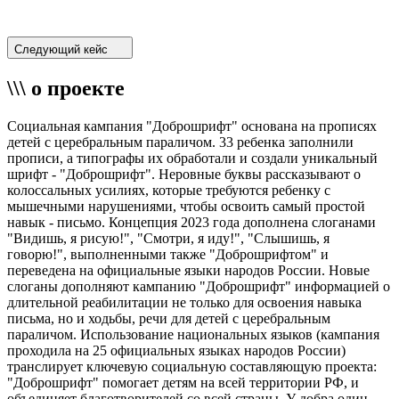
Следующий кейс
\\\ о проекте
Социальная кампания "Доброшрифт" основана на прописях
детей с церебральным параличом. 33 ребенка заполнили
прописи, а типографы их обработали и создали уникальный
шрифт - "Доброшрифт". Неровные буквы рассказывают о
колоссальных усилиях, которые требуются ребенку с
мышечными нарушениями, чтобы освоить самый простой
навык - письмо. Концепция 2023 года дополнена слоганами
"Видишь, я рисую!", "Смотри, я иду!", "Слышишь, я
говорю!", выполненными также "Доброшрифтом" и
переведена на официальные языки народов России. Новые
слоганы дополняют кампанию "Доброшрифт" информацией о
длительной реабилитации не только для освоения навыка
письма, но и ходьбы, речи для детей с церебральным
параличом. Использование национальных языков (кампания
проходила на 25 официальных языках народов России)
транслирует ключевую социальную составляющую проекта:
"Доброшрифт" помогает детям на всей территории РФ, и
объединяет благотворителей со всей страны. У добра один