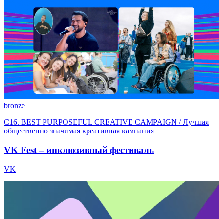
bronze
C16. BEST PURPOSEFUL CREATIVE CAMPAIGN / Лучшая
общественно значимая креативная кампания
VK Fest – инклюзивный фестиваль
VK