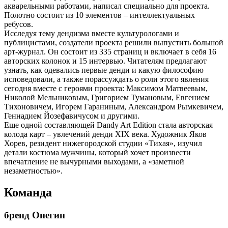
акварельными работами, написал специально для проекта.
Полотно состоит из 10 элементов – интеллектуальных
ребусов.
Исследуя тему дендизма вместе культурологами и
публицистами, создатели проекта решили выпустить большой
арт-журнал. Он состоит из 335 страниц и включает в себя 16
авторских колонок и 15 интервью. Читателям предлагают
узнать, как одевались первые денди и какую философию
исповедовали, а также порассуждать о роли этого явления
сегодня вместе с героями проекта: Максимом Матвеевым,
Николой Мельниковым, Григорием Тумановым, Евгением
Тихоновичем, Игорем Гараниным, Александром Рымкевичем,
Геннадием Йозефавичусом и другими.
Еще одной составляющей Dandy Art Edition стала авторская
колода карт – увлечений денди XIX века. Художник Яков
Хорев, резидент нижегородской студии «Тихая», изучил
детали костюма мужчины, который хочет произвести
впечатление не вычурными выходами, а «заметной
незаметностью».
Команда
бренд Онегин