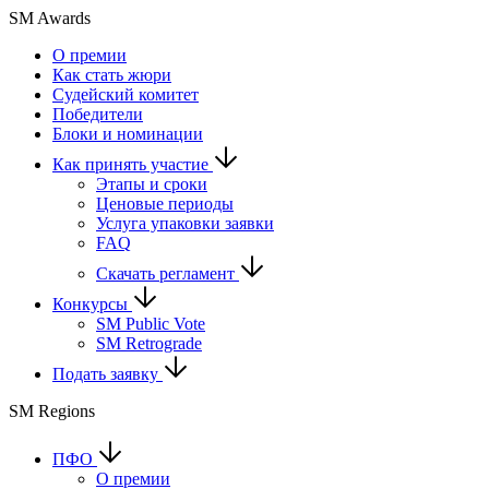
SM Awards
О премии
Как стать жюри
Судейский комитет
Победители
Блоки и номинации
Как принять участие
Этапы и сроки
Ценовые периоды
Услуга упаковки заявки
FAQ
Скачать регламент
Конкурсы
SM Public Vote
SM Retrograde
Подать заявку
SM Regions
ПФО
О премии