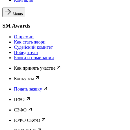
Контакты
Меню
SM Awards
О премии
Как стать жюри
Судейский комитет
Победители
Блоки и номинации
Как принять участие
Конкурсы
Подать заявку
ПФО
СЗФО
ЮФО СКФО