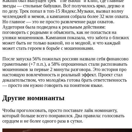
Rakhim был выпущен трек “The Babuli” и клип, где главные
звезды — стильные бабушки. Всё получилось ярко, дерзко и
по делу. Трек попал в топ-15 Яндекс.Музыки, вызвал волну
челленджей и мемов, а кампания собрала более 32 млн охвата.
Но главное — это не просто развлечение ради охватов.
Аудитория была подведена к реальным действиям:
поговорить с родными и объяснить, как не попасться на
уловки мошенников. Кампания показала, что забота о близких
может быть не только важной, но и модной, и что каждый
может стать героем в борьбе с мошенниками.
После запуска 56% пожилых россиян назвали себя финансово
грамотными (+7 п.п.), а 58% опрошенных стали распознавать
мошенников за первые 2 минуты разговора. Это история про
настоящую вовлечённость и реальный эффект. Проект стал
доказательством, что молодёжь готова брать ответственность
— просто им нужно говорить на понятном языке.
Другие номинанты
Чтобы проголосовать, просто поставьте лайк номинанту,
который больше всего понравился. Два правила: голосовать
сердцем и не более одного раза в сутки.