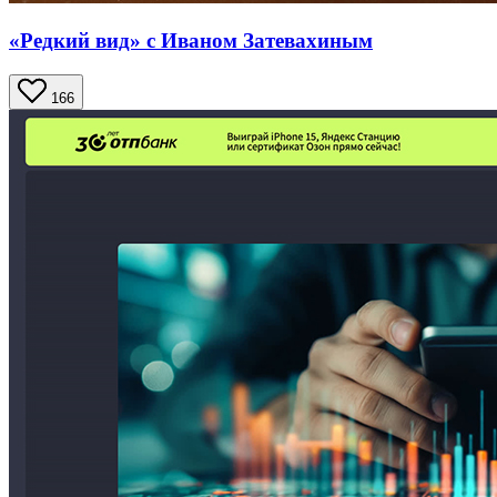
«Редкий вид» с Иваном Затевахиным
166