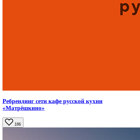
Ребрендинг сети кафе русской кухни
«Матрёшкино»
186