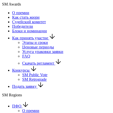
SM Awards
О премии
Как стать жюри
Судейский комитет
Победители
Блоки и номинации
Как принять участие
Этапы и сроки
Ценовые периоды
Услуга упаковки заявки
FAQ
Скачать регламент
Конкурсы
SM Public Vote
SM Retrograde
Подать заявку
SM Regions
ПФО
О премии