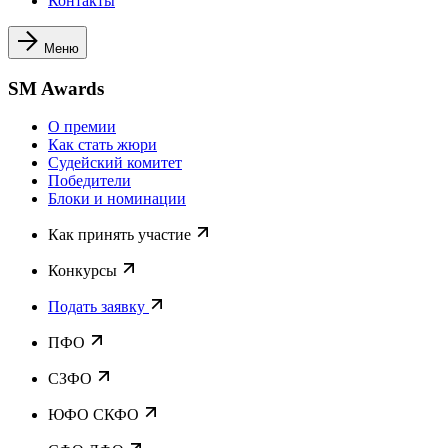
Контакты
Меню
SM Awards
О премии
Как стать жюри
Судейский комитет
Победители
Блоки и номинации
Как принять участие
Конкурсы
Подать заявку
ПФО
СЗФО
ЮФО СКФО