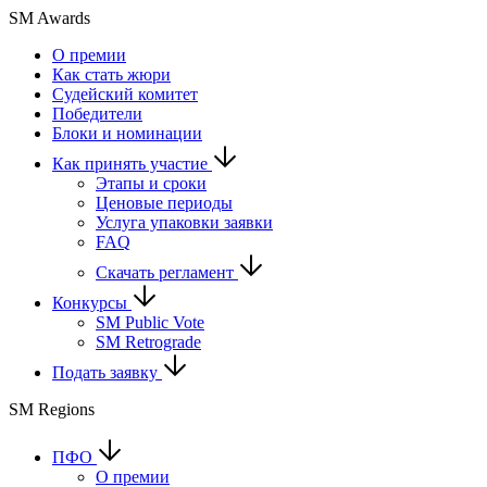
SM Awards
О премии
Как стать жюри
Судейский комитет
Победители
Блоки и номинации
Как принять участие
Этапы и сроки
Ценовые периоды
Услуга упаковки заявки
FAQ
Скачать регламент
Конкурсы
SM Public Vote
SM Retrograde
Подать заявку
SM Regions
ПФО
О премии