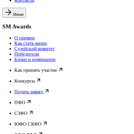
Контакты
Меню
SM Awards
О премии
Как стать жюри
Судейский комитет
Победители
Блоки и номинации
Как принять участие
Конкурсы
Подать заявку
ПФО
СЗФО
ЮФО СКФО