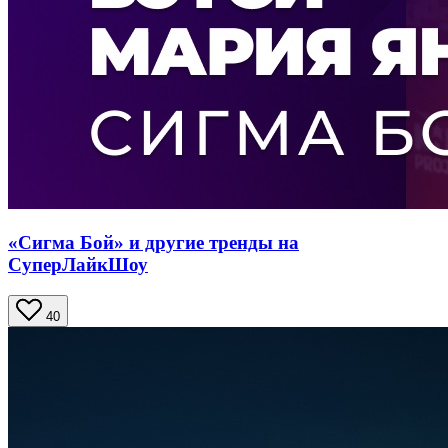
«Сигма Бой» и другие тренды на
СуперЛайкШоу
40