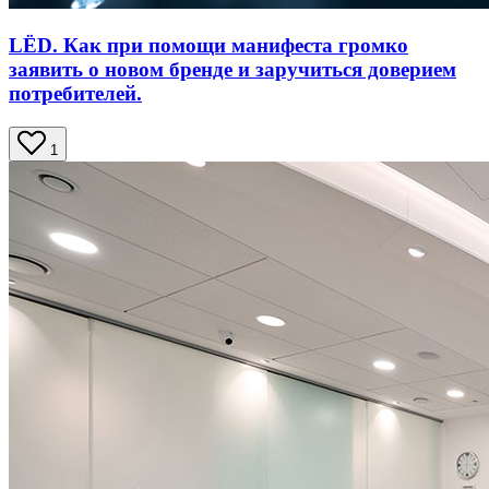
LЁD. Как при помощи манифеста громко
заявить о новом бренде и заручиться доверием
потребителей.
1