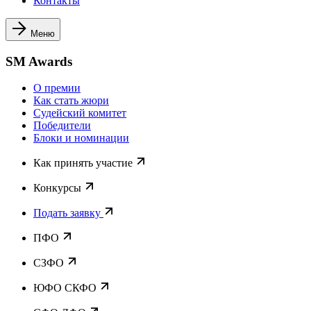
Контакты
Меню
SM Awards
О премии
Как стать жюри
Судейский комитет
Победители
Блоки и номинации
Как принять участие
Конкурсы
Подать заявку
ПФО
СЗФО
ЮФО СКФО