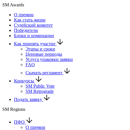
SM Awards
О премии
Как стать жюри
Судейский комитет
Победители
Блоки и номинации
Как принять участие
Этапы и сроки
Ценовые периоды
Услуга упаковки заявки
FAQ
Скачать регламент
Конкурсы
SM Public Vote
SM Retrograde
Подать заявку
SM Regions
ПФО
О премии