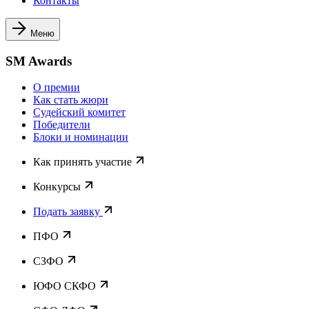
Контакты
Меню
SM Awards
О премии
Как стать жюри
Судейский комитет
Победители
Блоки и номинации
Как принять участие
Конкурсы
Подать заявку
ПФО
СЗФО
ЮФО СКФО