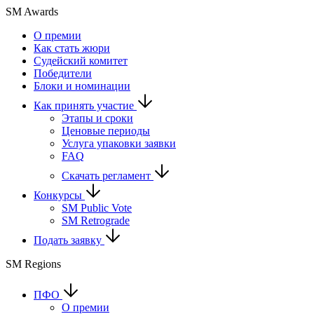
SM Awards
О премии
Как стать жюри
Судейский комитет
Победители
Блоки и номинации
Как принять участие
Этапы и сроки
Ценовые периоды
Услуга упаковки заявки
FAQ
Скачать регламент
Конкурсы
SM Public Vote
SM Retrograde
Подать заявку
SM Regions
ПФО
О премии