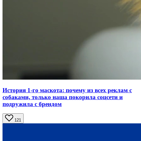
История 1-го маскота: почему из всех реклам с
собаками, только наша покорила соцсети и
подружила с брендом
121