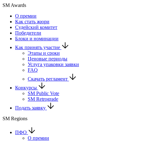
SM Awards
О премии
Как стать жюри
Судейский комитет
Победители
Блоки и номинации
Как принять участие
Этапы и сроки
Ценовые периоды
Услуга упаковки заявки
FAQ
Скачать регламент
Конкурсы
SM Public Vote
SM Retrograde
Подать заявку
SM Regions
ПФО
О премии