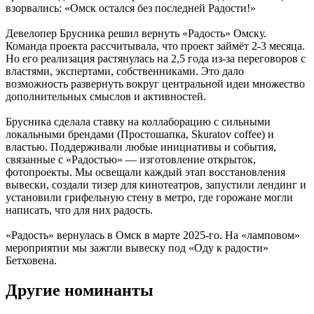
взорвались: «Омск остался без последней Радости!»
Девелопер Брусника решил вернуть «Радость» Омску.
Команда проекта рассчитывала, что проект займёт 2-3 месяца.
Но его реализация растянулась на 2,5 года из-за переговоров с
властями, экспертами, собственниками. Это дало
возможность развернуть вокруг центральной идеи множество
дополнительных смыслов и активностей.
Брусника сделала ставку на коллаборацию с сильными
локальными брендами (Простошапка, Skuratov coffee) и
властью. Поддерживали любые инициативы и события,
связанные с «Радостью» — изготовление открыток,
фотопроекты. Мы освещали каждый этап восстановления
вывески, создали тизер для кинотеатров, запустили лендинг и
установили грифельную стену в метро, где горожане могли
написать, что для них радость.
«Радость» вернулась в Омск в марте 2025-го. На «ламповом»
мероприятии мы зажгли вывеску под «Оду к радости»
Бетховена.
Другие номинанты