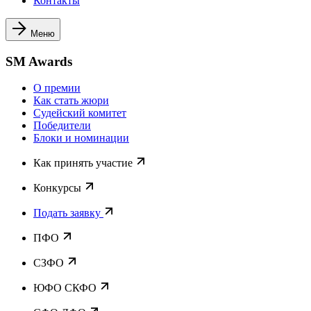
Контакты
Меню
SM Awards
О премии
Как стать жюри
Судейский комитет
Победители
Блоки и номинации
Как принять участие
Конкурсы
Подать заявку
ПФО
СЗФО
ЮФО СКФО