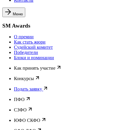
Контакты
Меню
SM Awards
О премии
Как стать жюри
Судейский комитет
Победители
Блоки и номинации
Как принять участие
Конкурсы
Подать заявку
ПФО
СЗФО
ЮФО СКФО