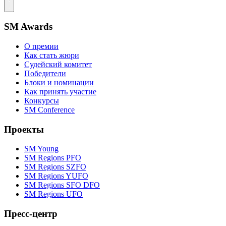
SM Awards
О премии
Как стать жюри
Судейский комитет
Победители
Блоки и номинации
Как принять участие
Конкурсы
SM Conference
Проекты
SM Young
SM Regions PFO
SM Regions SZFO
SM Regions YUFO
SM Regions SFO DFO
SM Regions UFO
Пресс-центр