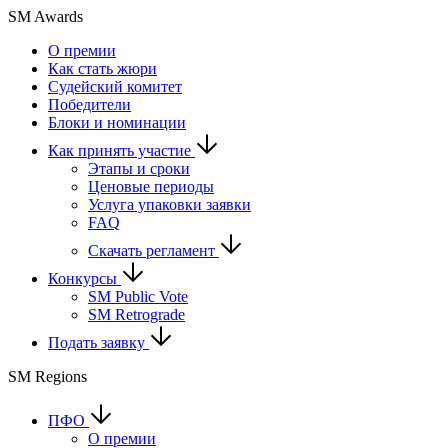
SM Awards
О премии
Как стать жюри
Судейский комитет
Победители
Блоки и номинации
Как принять участие
Этапы и сроки
Ценовые периоды
Услуга упаковки заявки
FAQ
Скачать регламент
Конкурсы
SM Public Vote
SM Retrograde
Подать заявку
SM Regions
ПФО
О премии