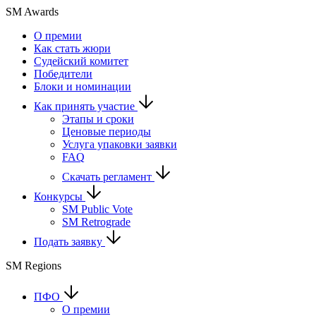
SM Awards
О премии
Как стать жюри
Судейский комитет
Победители
Блоки и номинации
Как принять участие
Этапы и сроки
Ценовые периоды
Услуга упаковки заявки
FAQ
Скачать регламент
Конкурсы
SM Public Vote
SM Retrograde
Подать заявку
SM Regions
ПФО
О премии