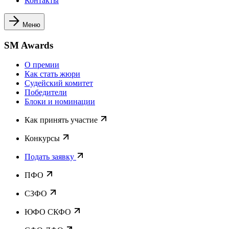
Контакты
Меню
SM Awards
О премии
Как стать жюри
Судейский комитет
Победители
Блоки и номинации
Как принять участие
Конкурсы
Подать заявку
ПФО
СЗФО
ЮФО СКФО