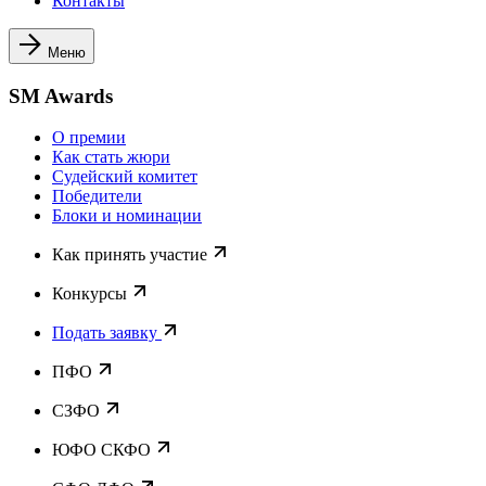
Контакты
Меню
SM Awards
О премии
Как стать жюри
Судейский комитет
Победители
Блоки и номинации
Как принять участие
Конкурсы
Подать заявку
ПФО
СЗФО
ЮФО СКФО