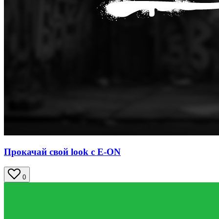
Прокачай свой look с E-ON
0