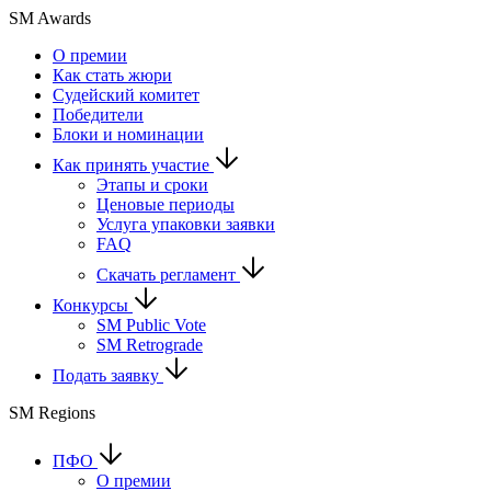
SM Awards
О премии
Как стать жюри
Судейский комитет
Победители
Блоки и номинации
Как принять участие
Этапы и сроки
Ценовые периоды
Услуга упаковки заявки
FAQ
Скачать регламент
Конкурсы
SM Public Vote
SM Retrograde
Подать заявку
SM Regions
ПФО
О премии