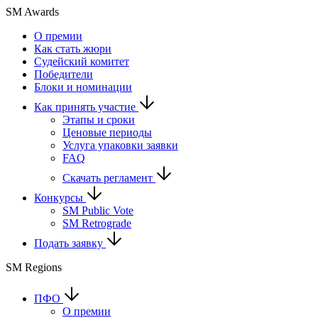
SM Awards
О премии
Как стать жюри
Судейский комитет
Победители
Блоки и номинации
Как принять участие
Этапы и сроки
Ценовые периоды
Услуга упаковки заявки
FAQ
Скачать регламент
Конкурсы
SM Public Vote
SM Retrograde
Подать заявку
SM Regions
ПФО
О премии