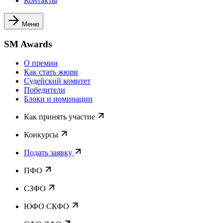
Контакты
Меню
SM Awards
О премии
Как стать жюри
Судейский комитет
Победители
Блоки и номинации
Как принять участие
Конкурсы
Подать заявку
ПФО
СЗФО
ЮФО СКФО