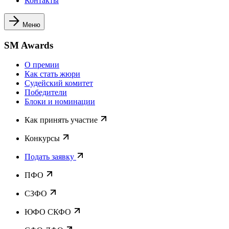
Контакты
Меню
SM Awards
О премии
Как стать жюри
Судейский комитет
Победители
Блоки и номинации
Как принять участие
Конкурсы
Подать заявку
ПФО
СЗФО
ЮФО СКФО