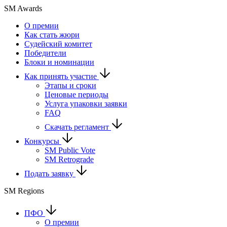
SM Awards
О премии
Как стать жюри
Судейский комитет
Победители
Блоки и номинации
Как принять участие
Этапы и сроки
Ценовые периоды
Услуга упаковки заявки
FAQ
Скачать регламент
Конкурсы
SM Public Vote
SM Retrograde
Подать заявку
SM Regions
ПФО
О премии