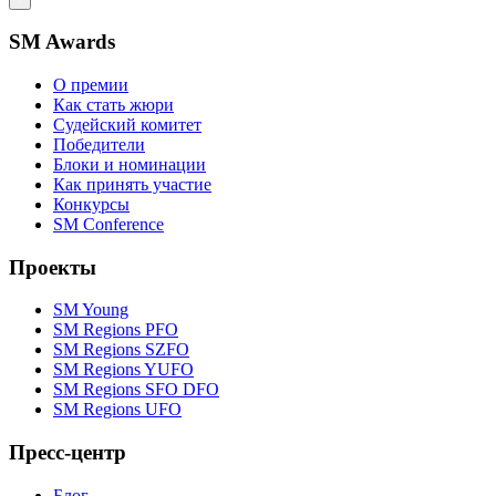
SM Awards
О премии
Как стать жюри
Судейский комитет
Победители
Блоки и номинации
Как принять участие
Конкурсы
SM Conference
Проекты
SM Young
SM Regions PFO
SM Regions SZFO
SM Regions YUFO
SM Regions SFO DFO
SM Regions UFO
Пресс-центр
Блог