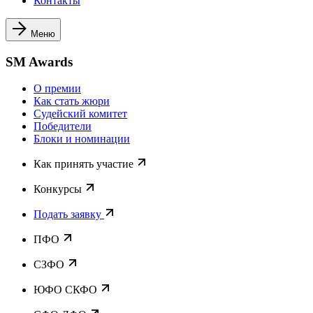
Контакты
Меню
SM Awards
О премии
Как стать жюри
Судейский комитет
Победители
Блоки и номинации
Как принять участие
Конкурсы
Подать заявку
ПФО
СЗФО
ЮФО СКФО