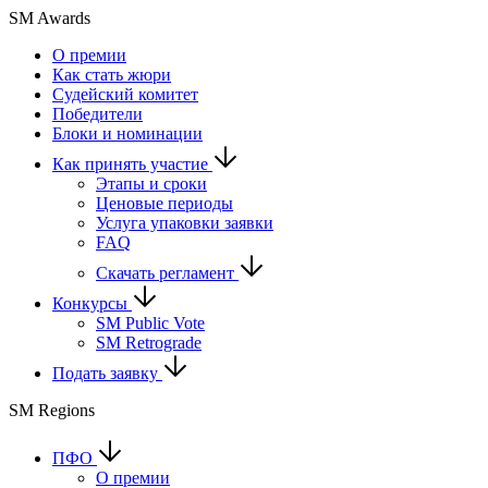
SM Awards
О премии
Как стать жюри
Судейский комитет
Победители
Блоки и номинации
Как принять участие
Этапы и сроки
Ценовые периоды
Услуга упаковки заявки
FAQ
Скачать регламент
Конкурсы
SM Public Vote
SM Retrograde
Подать заявку
SM Regions
ПФО
О премии