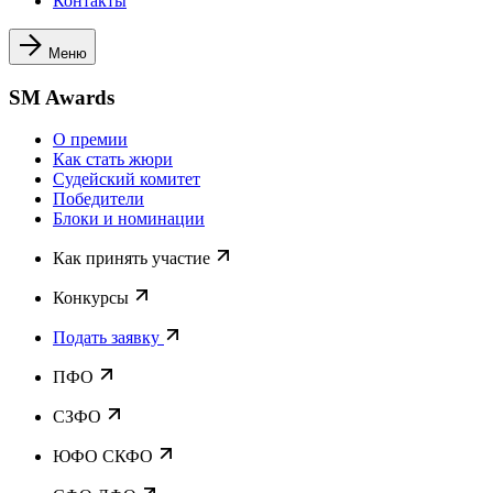
Контакты
Меню
SM Awards
О премии
Как стать жюри
Судейский комитет
Победители
Блоки и номинации
Как принять участие
Конкурсы
Подать заявку
ПФО
СЗФО
ЮФО СКФО