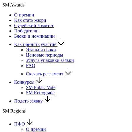
SM Awards
О премии
Как стать жюри
Судейский комитет
Победители
Блоки и номинации
Как принять участие
Этапы и сроки
Ценовые периоды
Услуга упаковки заявки
FAQ
Скачать регламент
Конкурсы
SM Public Vote
SM Retrograde
Подать заявку
SM Regions
ПФО
О премии