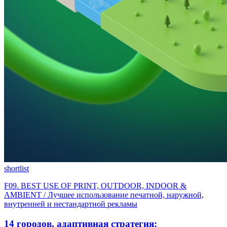
shortlist
F09. BEST USE OF PRINT, OUTDOOR, INDOOR &
AMBIENT / Лучшее использование печатной, наружной,
внутренней и нестандартной рекламы
14 городов, адаптивная стратегия: