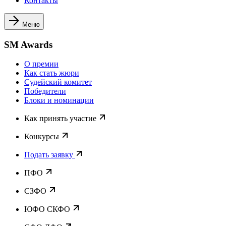
Контакты
Меню
SM Awards
О премии
Как стать жюри
Судейский комитет
Победители
Блоки и номинации
Как принять участие
Конкурсы
Подать заявку
ПФО
СЗФО
ЮФО СКФО