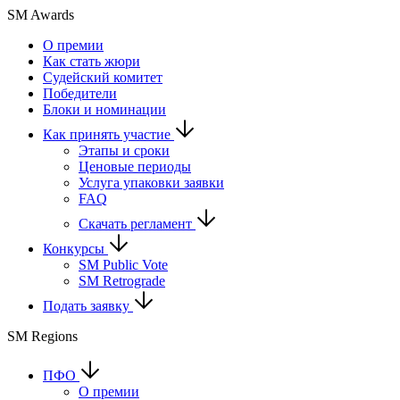
SM Awards
О премии
Как стать жюри
Судейский комитет
Победители
Блоки и номинации
Как принять участие
Этапы и сроки
Ценовые периоды
Услуга упаковки заявки
FAQ
Скачать регламент
Конкурсы
SM Public Vote
SM Retrograde
Подать заявку
SM Regions
ПФО
О премии