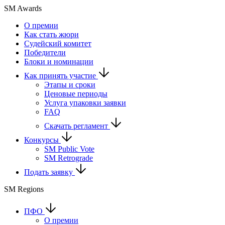
SM Awards
О премии
Как стать жюри
Судейский комитет
Победители
Блоки и номинации
Как принять участие
Этапы и сроки
Ценовые периоды
Услуга упаковки заявки
FAQ
Скачать регламент
Конкурсы
SM Public Vote
SM Retrograde
Подать заявку
SM Regions
ПФО
О премии