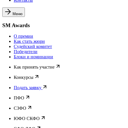
Контакты
Меню
SM Awards
О премии
Как стать жюри
Судейский комитет
Победители
Блоки и номинации
Как принять участие
Конкурсы
Подать заявку
ПФО
СЗФО
ЮФО СКФО