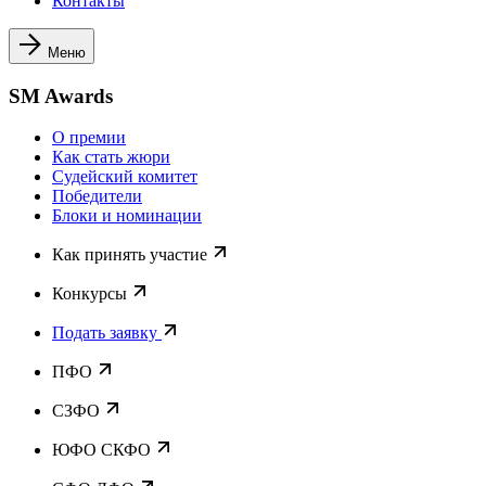
Контакты
Меню
SM Awards
О премии
Как стать жюри
Судейский комитет
Победители
Блоки и номинации
Как принять участие
Конкурсы
Подать заявку
ПФО
СЗФО
ЮФО СКФО