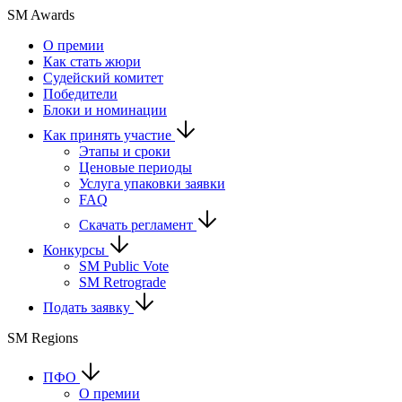
SM Awards
О премии
Как стать жюри
Судейский комитет
Победители
Блоки и номинации
Как принять участие
Этапы и сроки
Ценовые периоды
Услуга упаковки заявки
FAQ
Скачать регламент
Конкурсы
SM Public Vote
SM Retrograde
Подать заявку
SM Regions
ПФО
О премии