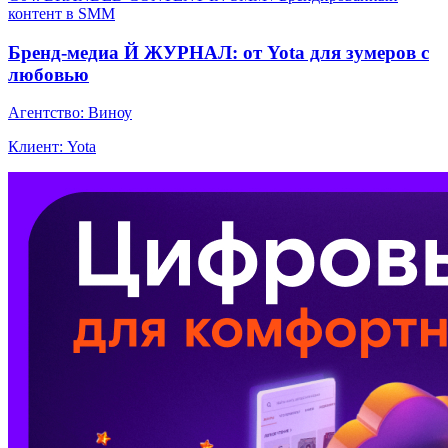
контент в SMM
Бренд-медиа Й ЖУРНАЛ: от Yota для зумеров с
любовью
Агентство: Виноу
Клиент: Yota