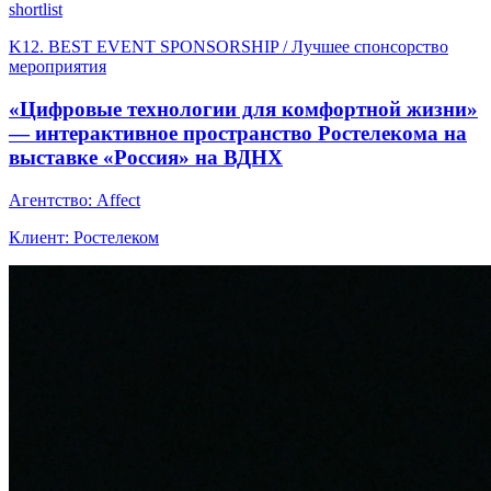
shortlist
K12. BEST EVENT SPONSORSHIP / Лучшее спонсорство
мероприятия
«Цифровые технологии для комфортной жизни»
— интерактивное пространство Ростелекома на
выставке «Россия» на ВДНХ
Агентство: Affect
Клиент: Ростелеком