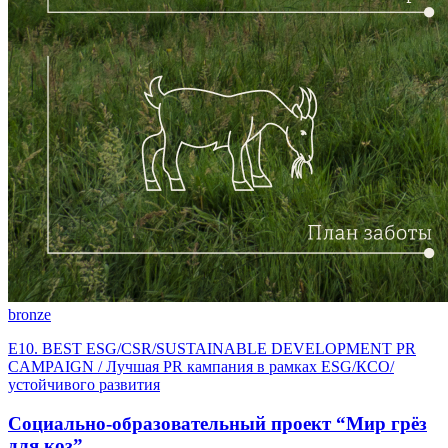
bronze
E10. BEST ESG/CSR/SUSTAINABLE DEVELOPMENT PR
CAMPAIGN / Лучшая PR кампания в рамках ESG/КСО/
устойчивого развития
Социально-образовательный проект “Мир грёз
для коз”