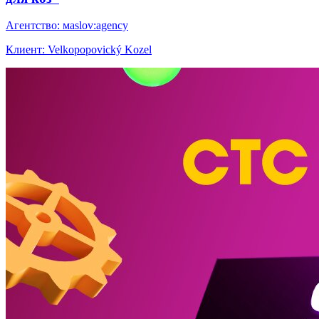
Агентство: мaslov:agency
Клиент: Velkopopovický Kozel