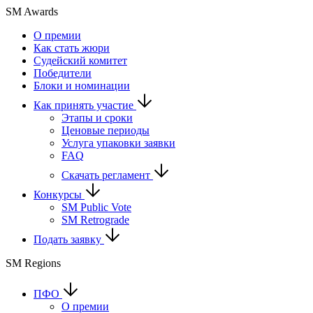
SM Awards
О премии
Как стать жюри
Судейский комитет
Победители
Блоки и номинации
Как принять участие
Этапы и сроки
Ценовые периоды
Услуга упаковки заявки
FAQ
Скачать регламент
Конкурсы
SM Public Vote
SM Retrograde
Подать заявку
SM Regions
ПФО
О премии