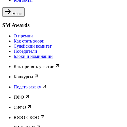
Контакты
Меню
SM Awards
О премии
Как стать жюри
Судейский комитет
Победители
Блоки и номинации
Как принять участие
Конкурсы
Подать заявку
ПФО
СЗФО
ЮФО СКФО