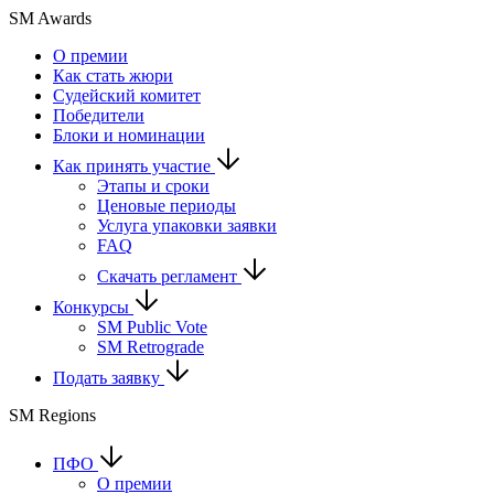
SM Awards
О премии
Как стать жюри
Судейский комитет
Победители
Блоки и номинации
Как принять участие
Этапы и сроки
Ценовые периоды
Услуга упаковки заявки
FAQ
Скачать регламент
Конкурсы
SM Public Vote
SM Retrograde
Подать заявку
SM Regions
ПФО
О премии