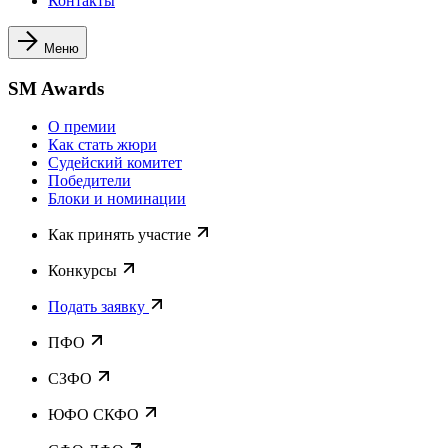
Контакты
Меню
SM Awards
О премии
Как стать жюри
Судейский комитет
Победители
Блоки и номинации
Как принять участие
Конкурсы
Подать заявку
ПФО
СЗФО
ЮФО СКФО