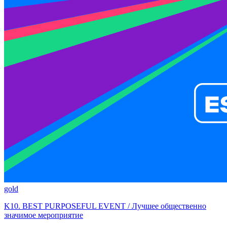
gold
K10. BEST PURPOSEFUL EVENT / Лучшее общественно
значимое мероприятие