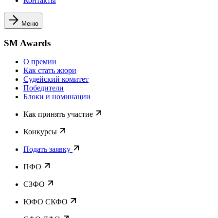
Контакты
Меню
SM Awards
О премии
Как стать жюри
Судейский комитет
Победители
Блоки и номинации
Как принять участие
Конкурсы
Подать заявку
ПФО
СЗФО
ЮФО СКФО