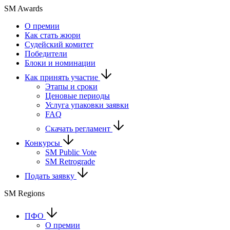
SM Awards
О премии
Как стать жюри
Судейский комитет
Победители
Блоки и номинации
Как принять участие
Этапы и сроки
Ценовые периоды
Услуга упаковки заявки
FAQ
Скачать регламент
Конкурсы
SM Public Vote
SM Retrograde
Подать заявку
SM Regions
ПФО
О премии