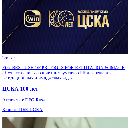
bronze
E06. BEST USE OF PR TOOLS FOR REPUTATION & IMAGE
/ Лучшее использование инструментов PR для решения
репутационных и имиджевых задач
ЦСКА 100 лет
Агентство: DPG Russia
Клиент: ПБК ЦСКА