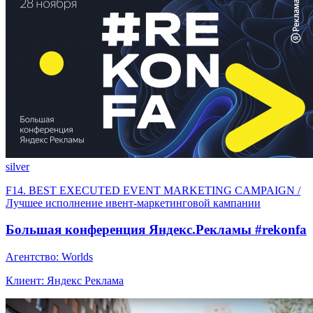
silver
F14. BEST EXECUTED EVENT MARKETING CAMPAIGN /
Лучшее исполнение ивент-маркетинговой кампании
Большая конференция Яндекс.Рекламы #rekonfa
Агентство: Worlds
Клиент: Яндекс Реклама