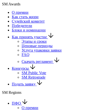
SM Awards
О премии
Как стать жюри
Судейский комитет
Победители
Блоки и номинации
Как принять участие
Этапы и сроки
Ценовые периоды
Услуга упаковки заявки
FAQ
Скачать регламент
Конкурсы
SM Public Vote
SM Retrograde
Подать заявку
SM Regions
ПФО
О премии