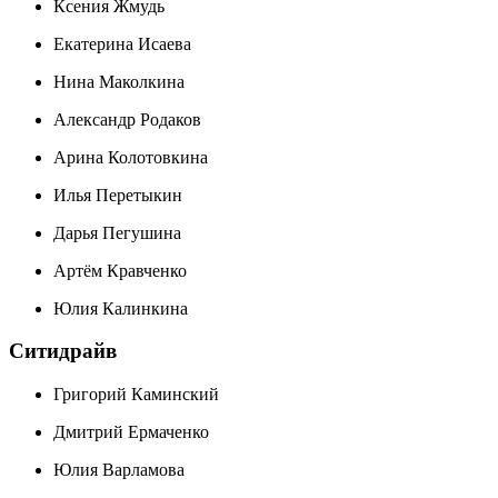
Ксения Жмудь
Екатерина Исаева
Нина Маколкина
Александр Родаков
Арина Колотовкина
Илья Перетыкин
Дарья Пегушина
Артём Кравченко
Юлия Калинкина
Cитидрайв
Григорий Каминский
Дмитрий Ермаченко
Юлия Варламова