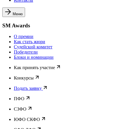
Контакты
Меню
SM Awards
О премии
Как стать жюри
Судейский комитет
Победители
Блоки и номинации
Как принять участие
Конкурсы
Подать заявку
ПФО
СЗФО
ЮФО СКФО