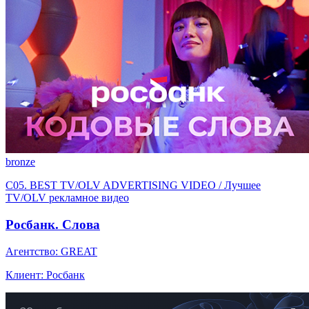
bronze
C05. BEST TV/OLV ADVERTISING VIDEO / Лучшее
TV/OLV рекламное видео
Росбанк. Слова
Агентство: GREAT
Клиент: Росбанк