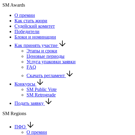
SM Awards
О премии
Как стать жюри
Судейский комитет
Победители
Блоки и номинации
Как принять участие
Этапы и сроки
Ценовые периоды
Услуга упаковки заявки
FAQ
Скачать регламент
Конкурсы
SM Public Vote
SM Retrograde
Подать заявку
SM Regions
ПФО
О премии