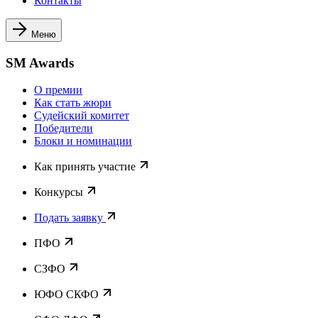
Контакты
Меню
SM Awards
О премии
Как стать жюри
Судейский комитет
Победители
Блоки и номинации
Как принять участие
Конкурсы
Подать заявку
ПФО
СЗФО
ЮФО СКФО