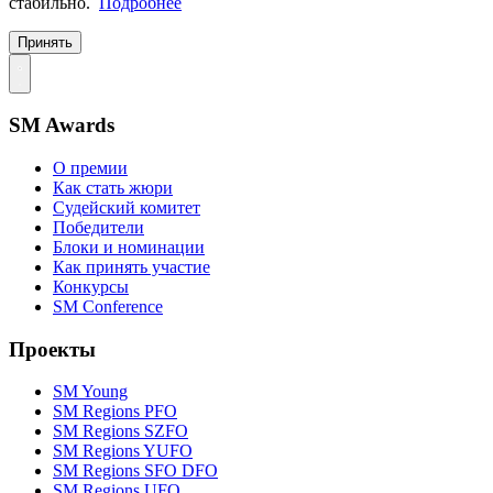
стабильно.
Подробнее
Принять
SM Awards
О премии
Как стать жюри
Судейский комитет
Победители
Блоки и номинации
Как принять участие
Конкурсы
SM Conference
Проекты
SM Young
SM Regions PFO
SM Regions SZFO
SM Regions YUFO
SM Regions SFO DFO
SM Regions UFO