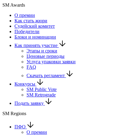
SM Awards
О премии
Как стать жюри
Судейский комитет
Победители
Блоки и номинации
Как принять участие
Этапы и сроки
Ценовые периоды
Услуга упаковки заявки
FAQ
Скачать регламент
Конкурсы
SM Public Vote
SM Retrograde
Подать заявку
SM Regions
ПФО
О премии