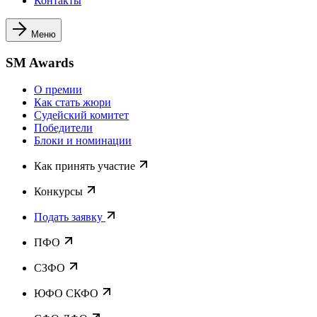
Контакты
Меню
SM Awards
О премии
Как стать жюри
Судейский комитет
Победители
Блоки и номинации
Как принять участие
Конкурсы
Подать заявку
ПФО
СЗФО
ЮФО СКФО