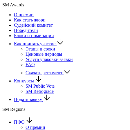
SM Awards
О премии
Как стать жюри
Судейский комитет
Победители
Блоки и номинации
Как принять участие
Этапы и сроки
Ценовые периоды
Услуга упаковки заявки
FAQ
Скачать регламент
Конкурсы
SM Public Vote
SM Retrograde
Подать заявку
SM Regions
ПФО
О премии