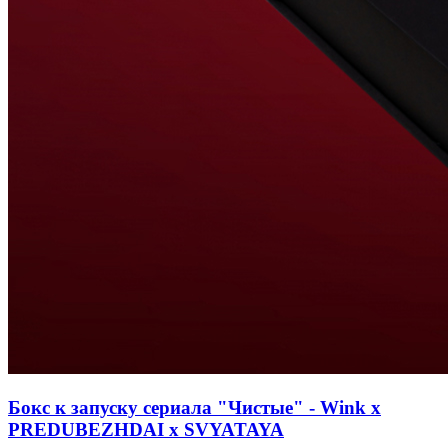
Бокс к запуску сериала "Чистые" - Wink х
PREDUBEZHDAI х SVYATAYA