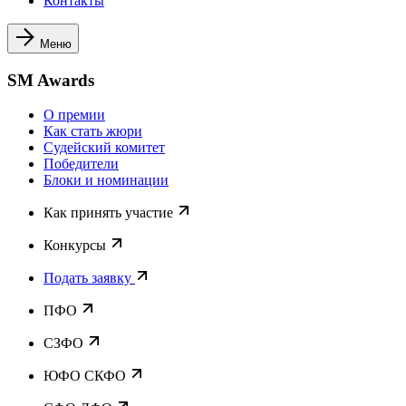
Контакты
Меню
SM Awards
О премии
Как стать жюри
Судейский комитет
Победители
Блоки и номинации
Как принять участие
Конкурсы
Подать заявку
ПФО
СЗФО
ЮФО СКФО