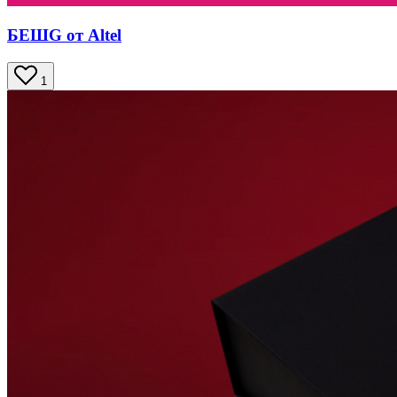
БЕШG от Altel
1