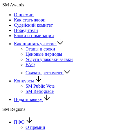
SM Awards
О премии
Как стать жюри
Судейский комитет
Победители
Блоки и номинации
Как принять участие
Этапы и сроки
Ценовые периоды
Услуга упаковки заявки
FAQ
Скачать регламент
Конкурсы
SM Public Vote
SM Retrograde
Подать заявку
SM Regions
ПФО
О премии