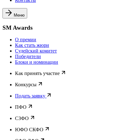
Контакты
Меню
SM Awards
О премии
Как стать жюри
Судейский комитет
Победители
Блоки и номинации
Как принять участие
Конкурсы
Подать заявку
ПФО
СЗФО
ЮФО СКФО