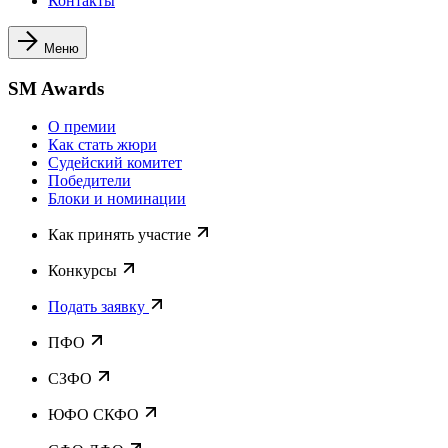
Контакты
Меню
SM Awards
О премии
Как стать жюри
Судейский комитет
Победители
Блоки и номинации
Как принять участие
Конкурсы
Подать заявку
ПФО
СЗФО
ЮФО СКФО