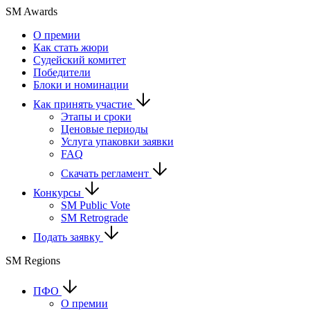
SM Awards
О премии
Как стать жюри
Судейский комитет
Победители
Блоки и номинации
Как принять участие
Этапы и сроки
Ценовые периоды
Услуга упаковки заявки
FAQ
Скачать регламент
Конкурсы
SM Public Vote
SM Retrograde
Подать заявку
SM Regions
ПФО
О премии