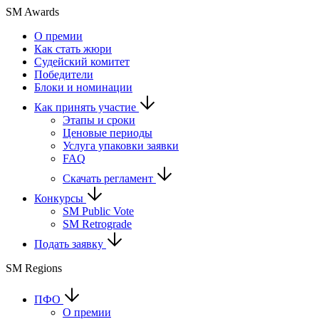
SM Awards
О премии
Как стать жюри
Судейский комитет
Победители
Блоки и номинации
Как принять участие
Этапы и сроки
Ценовые периоды
Услуга упаковки заявки
FAQ
Скачать регламент
Конкурсы
SM Public Vote
SM Retrograde
Подать заявку
SM Regions
ПФО
О премии