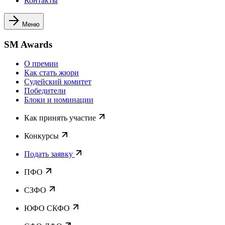
Контакты
Меню
SM Awards
О премии
Как стать жюри
Судейский комитет
Победители
Блоки и номинации
Как принять участие
Конкурсы
Подать заявку
ПФО
СЗФО
ЮФО СКФО