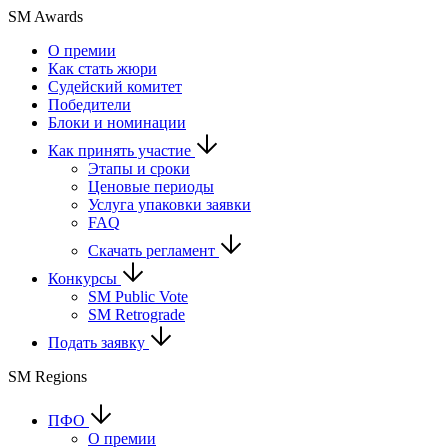
SM Awards
О премии
Как стать жюри
Судейский комитет
Победители
Блоки и номинации
Как принять участие
Этапы и сроки
Ценовые периоды
Услуга упаковки заявки
FAQ
Скачать регламент
Конкурсы
SM Public Vote
SM Retrograde
Подать заявку
SM Regions
ПФО
О премии