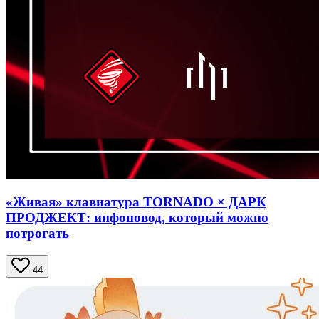
«Живая» клавиатура TORNADO × ДАРК
ПРОДЖЕКТ: инфоповод, который можно
потрогать
44