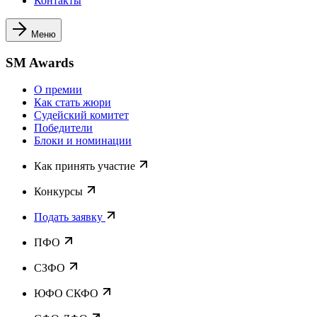
Контакты
Меню
SM Awards
О премии
Как стать жюри
Судейский комитет
Победители
Блоки и номинации
Как принять участие
Конкурсы
Подать заявку
ПФО
СЗФО
ЮФО СКФО