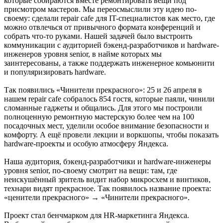
которые собираются вместе ремонтировать вещи под
присмотром мастеров. Мы переосмыслили эту идею по-
своему: сделали repair cafe для IT-специалистов как место, где
можно отвлечься от привычного формата конференций и
собрать что-то руками. Нашей задачей было выстроить
коммуникации с аудиторией бэкенд-разработчиков и hardware-
инженеров уровня senior, в найме которых мы
заинтересованы, а также поддержать инженерное комьюнити
и популяризировать hardware.
Так появились «Чинители прекрасного»: 25 и 26 апреля в
нашем repair cafe собралось 854 гостя, которые паяли, чинили
сломанные гаджеты и общались. Для этого мы построили
полноценную ремонтную мастерскую более чем на 100
посадочных мест, уделили особое внимание безопасности и
комфорту. А ещё провели лекции и воркшопы, чтобы показать
hardware-проекты и особую атмосферу Яндекса.
Наша аудитория, бэкенд-разработчики и hardware-инженеры
уровня senior, по-своему смотрит на вещи: там, где
неискушённый зритель видит набор микросхем и винтиков,
технари видят прекрасное. Так появилось название проекта:
«ценители прекрасного» → «Чинители прекрасного».
Проект стал бенчмарком для HR-маркетинга Яндекса.