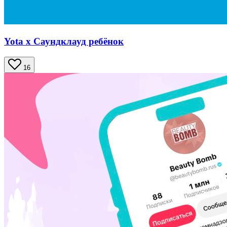
Yota x Саундклауд ребёнок
16