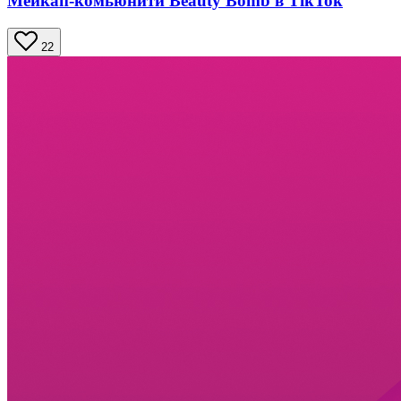
Мейкап-комьюнити Beauty Bomb в TikTok
22