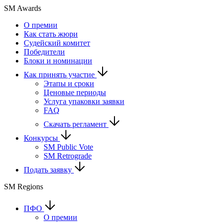
SM Awards
О премии
Как стать жюри
Судейский комитет
Победители
Блоки и номинации
Как принять участие
Этапы и сроки
Ценовые периоды
Услуга упаковки заявки
FAQ
Скачать регламент
Конкурсы
SM Public Vote
SM Retrograde
Подать заявку
SM Regions
ПФО
О премии