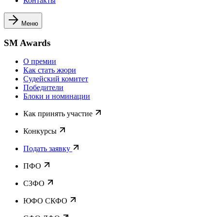
Контакты
Меню
SM Awards
О премии
Как стать жюри
Судейский комитет
Победители
Блоки и номинации
Как принять участие
Конкурсы
Подать заявку
ПФО
СЗФО
ЮФО СКФО