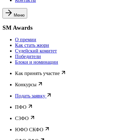
Контакты
Меню
SM Awards
О премии
Как стать жюри
Судейский комитет
Победители
Блоки и номинации
Как принять участие
Конкурсы
Подать заявку
ПФО
СЗФО
ЮФО СКФО