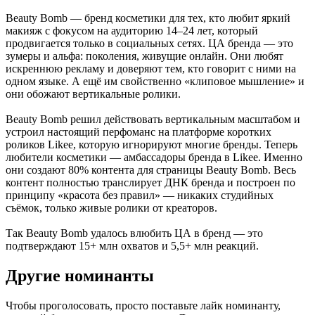
Beauty Bomb — бренд косметики для тех, кто любит яркий
макияж с фокусом на аудиторию 14–24 лет, который
продвигается только в социальных сетях. ЦА бренда — это
зумеры и альфа: поколения, живущие онлайн. Они любят
искреннюю рекламу и доверяют тем, кто говорит с ними на
одном языке. А ещё им свойственно «клиповое мышление» и
они обожают вертикальные ролики.
Beauty Bomb решил действовать вертикальным масштабом и
устроил настоящий перфоманс на платформе коротких
роликов Likee, которую игнорируют многие бренды. Теперь
любители косметики — амбассадоры бренда в Likee. Именно
они создают 80% контента для страницы Beauty Bomb. Весь
контент полностью транслирует ДНК бренда и построен по
принципу «красота без правил» — никаких студийных
съёмок, только живые ролики от креаторов.
Так Beauty Bomb удалось влюбить ЦА в бренд — это
подтверждают 15+ млн охватов и 5,5+ млн реакций.
Другие номинанты
Чтобы проголосовать, просто поставьте лайк номинанту,