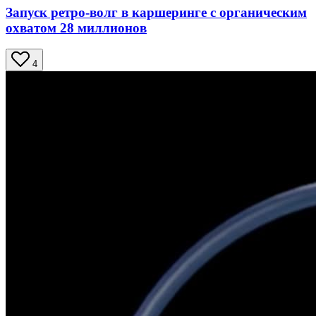
Запуск ретро-волг в каршеринге с органическим
охватом 28 миллионов
4