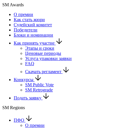
SM Awards
О премии
Как стать жюри
Судейский комитет
Победители
Блоки и номинации
Как принять участие
Этапы и сроки
Ценовые периоды
Услуга упаковки заявки
FAQ
Скачать регламент
Конкурсы
SM Public Vote
SM Retrograde
Подать заявку
SM Regions
ПФО
О премии