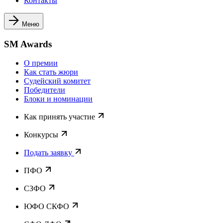
Контакты
Меню
SM Awards
О премии
Как стать жюри
Судейский комитет
Победители
Блоки и номинации
Как принять участие
Конкурсы
Подать заявку
ПФО
СЗФО
ЮФО СКФО