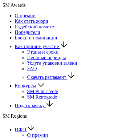
SM Awards
О премии
Как стать жюри
Судейский комитет
Победители
Блоки и номинации
Как принять участие
Этапы и сроки
Ценовые периоды
Услуга упаковки заявки
FAQ
Скачать регламент
Конкурсы
SM Public Vote
SM Retrograde
Подать заявку
SM Regions
ПФО
О премии