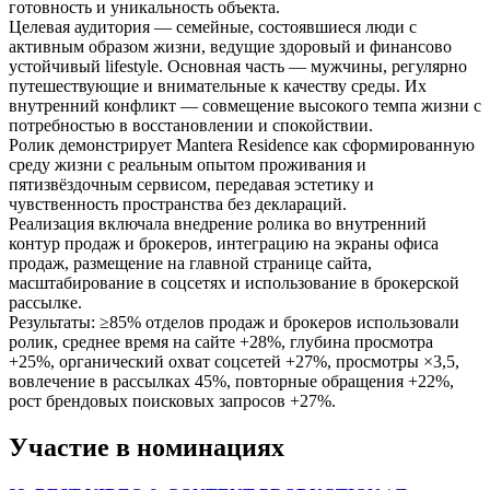
готовность и уникальность объекта.
Целевая аудитория — семейные, состоявшиеся люди с
активным образом жизни, ведущие здоровый и финансово
устойчивый lifestyle. Основная часть — мужчины, регулярно
путешествующие и внимательные к качеству среды. Их
внутренний конфликт — совмещение высокого темпа жизни с
потребностью в восстановлении и спокойствии.
Ролик демонстрирует Mantera Residence как сформированную
среду жизни с реальным опытом проживания и
пятизвёздочным сервисом, передавая эстетику и
чувственность пространства без деклараций.
Реализация включала внедрение ролика во внутренний
контур продаж и брокеров, интеграцию на экраны офиса
продаж, размещение на главной странице сайта,
масштабирование в соцсетях и использование в брокерской
рассылке.
Результаты: ≥85% отделов продаж и брокеров использовали
ролик, среднее время на сайте +28%, глубина просмотра
+25%, органический охват соцсетей +27%, просмотры ×3,5,
вовлечение в рассылках 45%, повторные обращения +22%,
рост брендовых поисковых запросов +27%.
Участие в номинациях