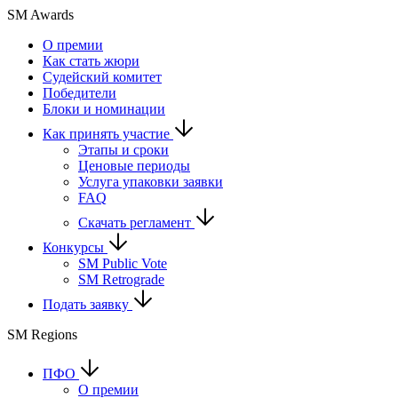
SM Awards
О премии
Как стать жюри
Судейский комитет
Победители
Блоки и номинации
Как принять участие
Этапы и сроки
Ценовые периоды
Услуга упаковки заявки
FAQ
Скачать регламент
Конкурсы
SM Public Vote
SM Retrograde
Подать заявку
SM Regions
ПФО
О премии