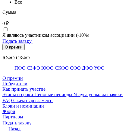
Все
Сумма
0
₽
Я являюсь участником ассоциации (-10%)
Подать заявку
О премии
ЮФО СКФО
ПФО
СЗФО
ЮФО СКФО
CФО ДФО
УФО
О премии
Победители
Как принять участие
Этапы и сроки
Ценовые периоды
Услуга упаковки заявки
FAQ
Скачать регламент
Блоки и номинации
Жюри
Партнеры
Подать заявку
Назад