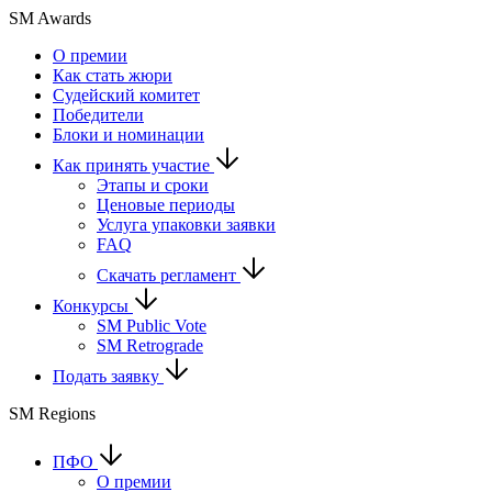
SM Awards
О премии
Как стать жюри
Судейский комитет
Победители
Блоки и номинации
Как принять участие
Этапы и сроки
Ценовые периоды
Услуга упаковки заявки
FAQ
Скачать регламент
Конкурсы
SM Public Vote
SM Retrograde
Подать заявку
SM Regions
ПФО
О премии