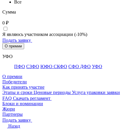
Все
Сумма
0
₽
Я являюсь участником ассоциации (-10%)
Подать заявку
О премии
УФО
ПФО
СЗФО
ЮФО СКФО
CФО ДФО
УФО
О премии
Победители
Как принять участие
Этапы и сроки
Ценовые периоды
Услуга упаковки заявки
FAQ
Скачать регламент
Блоки и номинации
Жюри
Партнеры
Подать заявку
Назад